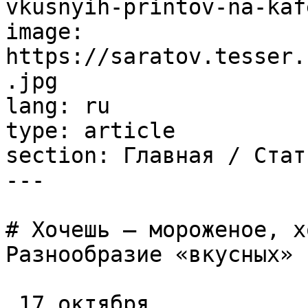
vkusnyih-printov-na-kaf
image: 
https://saratov.tesser.
.jpg

lang: ru

type: article

section: Главная / Стать
---

# Хочешь – мороженое, х
Разнообразие «вкусных» 
_17 октября_
