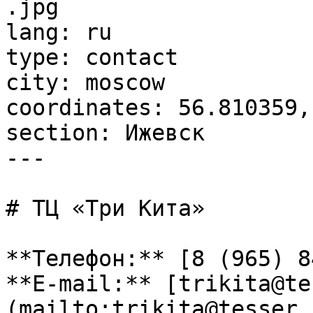
.jpg

lang: ru

type: contact

city: moscow

coordinates: 56.810359,
section: Ижевск

---

# ТЦ «Три Кита»

**Телефон:** [8 (965) 8
**E-mail:** [trikita@te
(mailto:trikita@tesser.r