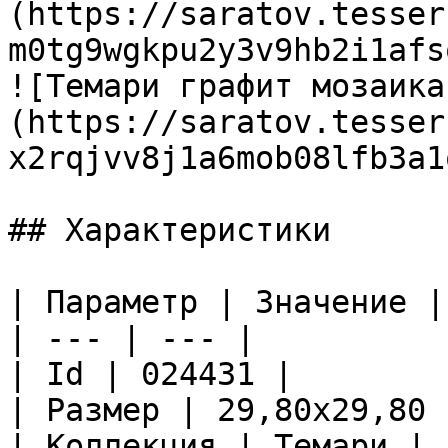
(https://saratov.tesser
m0tg9wgkpu2y3v9hb2i1afs
![Темари графит мозаика
(https://saratov.tesser
x2rqjvv8j1a6mob08lfb3a1
## Характеристики

| Параметр | Значение |

| --- | --- |

| Id | 024431 |

| Размер | 29,80x29,80 |
| Коллекция | Темари |
