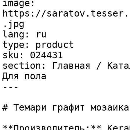
image: 
https://saratov.tesser.
.jpg

lang: ru

type: product

sku: 024431

section: Главная / Ката
Для пола

---

# Темари графит мозаика
**Производитель:** Kera