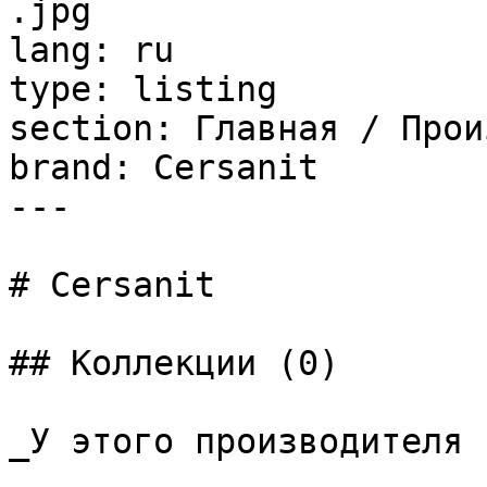
.jpg

lang: ru

type: listing

section: Главная / Прои
brand: Cersanit

---

# Cersanit

## Коллекции (0)

_У этого производителя 